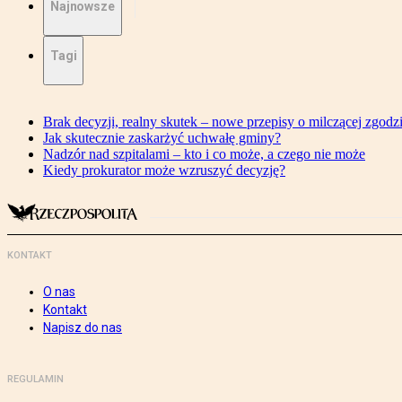
Najnowsze
Tagi
Brak decyzji, realny skutek – nowe przepisy o milczącej zgodz
Jak skutecznie zaskarżyć uchwałę gminy?
Nadzór nad szpitalami – kto i co może, a czego nie może
Kiedy prokurator może wzruszyć decyzję?
KONTAKT
O nas
Kontakt
Napisz do nas
REGULAMIN