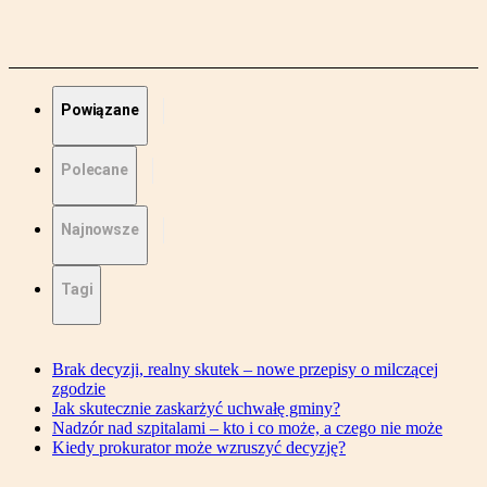
Powiązane
Polecane
Najnowsze
Tagi
Brak decyzji, realny skutek – nowe przepisy o milczącej
zgodzie
Jak skutecznie zaskarżyć uchwałę gminy?
Nadzór nad szpitalami – kto i co może, a czego nie może
Kiedy prokurator może wzruszyć decyzję?