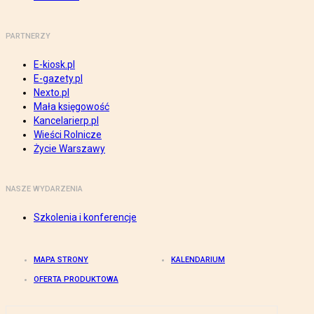
PARTNERZY
E-kiosk.pl
E-gazety.pl
Nexto.pl
Mała księgowość
Kancelarierp.pl
Wieści Rolnicze
Życie Warszawy
NASZE WYDARZENIA
Szkolenia i konferencje
MAPA STRONY
KALENDARIUM
OFERTA PRODUKTOWA