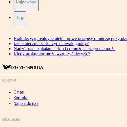
Najnowsze
Tagi
Brak decyzji, realny skutek – nowe przepisy o milczącej zgodz
Jak skutecznie zaskarżyć uchwałę gminy?
Nadzór nad szpitalami – kto i co może, a czego nie może
Kiedy prokurator może wzruszyć decyzję?
KONTAKT
O nas
Kontakt
Napisz do nas
REGULAMIN