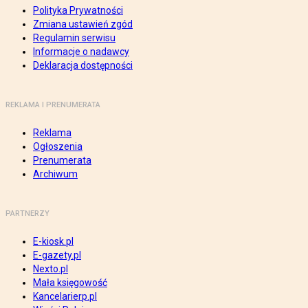
Polityka Prywatności
Zmiana ustawień zgód
Regulamin serwisu
Informacje o nadawcy
Deklaracja dostępności
REKLAMA I PRENUMERATA
Reklama
Ogłoszenia
Prenumerata
Archiwum
PARTNERZY
E-kiosk.pl
E-gazety.pl
Nexto.pl
Mała księgowość
Kancelarierp.pl