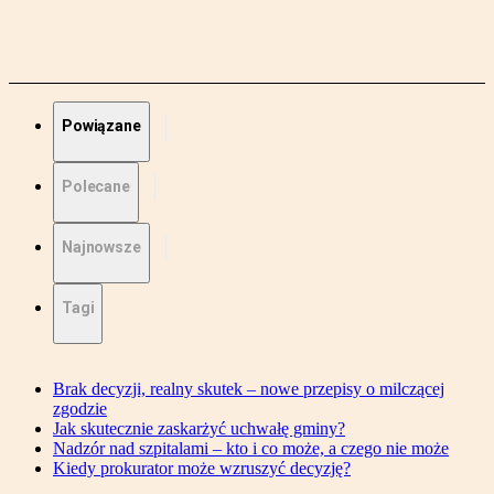
Powiązane
Polecane
Najnowsze
Tagi
Brak decyzji, realny skutek – nowe przepisy o milczącej
zgodzie
Jak skutecznie zaskarżyć uchwałę gminy?
Nadzór nad szpitalami – kto i co może, a czego nie może
Kiedy prokurator może wzruszyć decyzję?