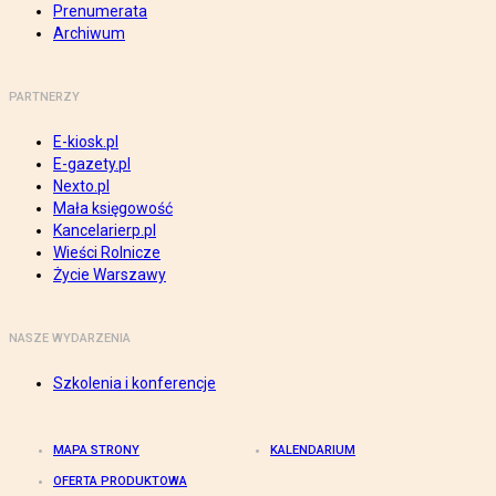
Prenumerata
Archiwum
PARTNERZY
E-kiosk.pl
E-gazety.pl
Nexto.pl
Mała księgowość
Kancelarierp.pl
Wieści Rolnicze
Życie Warszawy
NASZE WYDARZENIA
Szkolenia i konferencje
MAPA STRONY
KALENDARIUM
OFERTA PRODUKTOWA