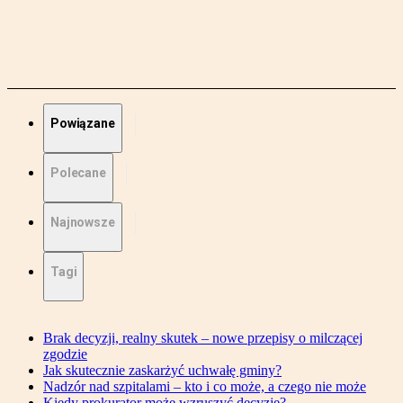
Powiązane
Polecane
Najnowsze
Tagi
Brak decyzji, realny skutek – nowe przepisy o milczącej
zgodzie
Jak skutecznie zaskarżyć uchwałę gminy?
Nadzór nad szpitalami – kto i co może, a czego nie może
Kiedy prokurator może wzruszyć decyzję?