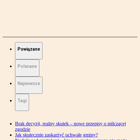
Powiązane
Polecane
Najnowsze
Tagi
Brak decyzji, realny skutek – nowe przepisy o milczącej
zgodzie
Jak skutecznie zaskarżyć uchwałę gminy?