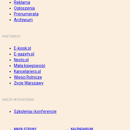
Reklama
Ogłoszenia
Prenumerata
Archiwum
PARTNERZY
E-kiosk.pl
E-gazety.pl
Nexto.pl
Mała księgowość
Kancelarierp.pl
Wieści Rolnicze
Życie Warszawy
NASZE WYDARZENIA
Szkolenia i konferencje
MAPA STRONY
KALENDARIUM