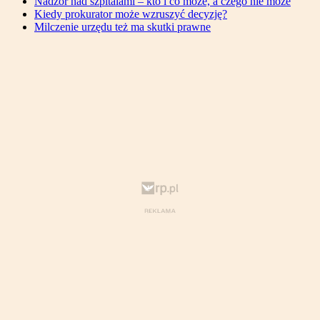
Nadzór nad szpitalami – kto i co może, a czego nie może
Kiedy prokurator może wzruszyć decyzję?
Milczenie urzędu też ma skutki prawne