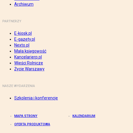
Archiwum
PARTNERZY
E-kiosk.pl
E-gazety.pl
Nexto.pl
Mała księgowość
Kancelarierp.pl
Wieści Rolnicze
Życie Warszawy
NASZE WYDARZENIA
Szkolenia i konferencje
MAPA STRONY
KALENDARIUM
OFERTA PRODUKTOWA