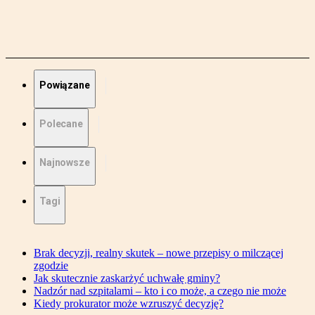
Powiązane
Polecane
Najnowsze
Tagi
Brak decyzji, realny skutek – nowe przepisy o milczącej
zgodzie
Jak skutecznie zaskarżyć uchwałę gminy?
Nadzór nad szpitalami – kto i co może, a czego nie może
Kiedy prokurator może wzruszyć decyzję?