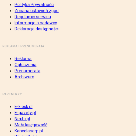
Polityka Prywatności
Zmiana ustawień zgód
Regulamin serwisu
Informacje o nadawcy
Deklaracja dostępności
REKLAMA I PRENUMERATA
Reklama
Ogłoszenia
Prenumerata
Archiwum
PARTNERZY
E-kiosk.pl
E-gazety.pl
Nexto.pl
Mała księgowość
Kancelarierp.pl