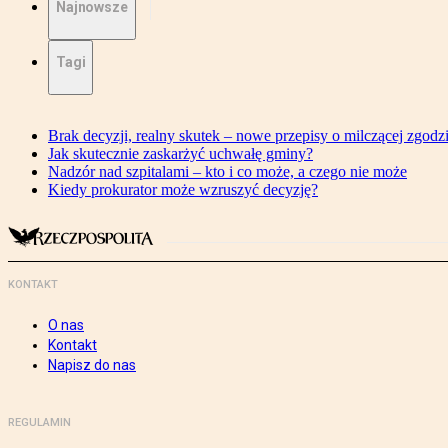
Najnowsze
Tagi
Brak decyzji, realny skutek – nowe przepisy o milczącej zgodz
Jak skutecznie zaskarżyć uchwałę gminy?
Nadzór nad szpitalami – kto i co może, a czego nie może
Kiedy prokurator może wzruszyć decyzję?
KONTAKT
O nas
Kontakt
Napisz do nas
REGULAMIN