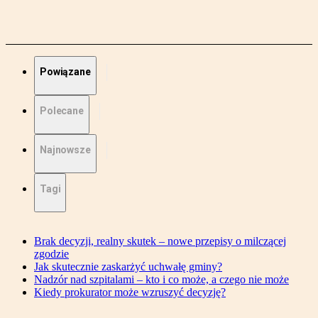
Powiązane
Polecane
Najnowsze
Tagi
Brak decyzji, realny skutek – nowe przepisy o milczącej
zgodzie
Jak skutecznie zaskarżyć uchwałę gminy?
Nadzór nad szpitalami – kto i co może, a czego nie może
Kiedy prokurator może wzruszyć decyzję?