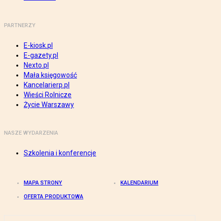
PARTNERZY
E-kiosk.pl
E-gazety.pl
Nexto.pl
Mała księgowość
Kancelarierp.pl
Wieści Rolnicze
Życie Warszawy
NASZE WYDARZENIA
Szkolenia i konferencje
MAPA STRONY
KALENDARIUM
OFERTA PRODUKTOWA