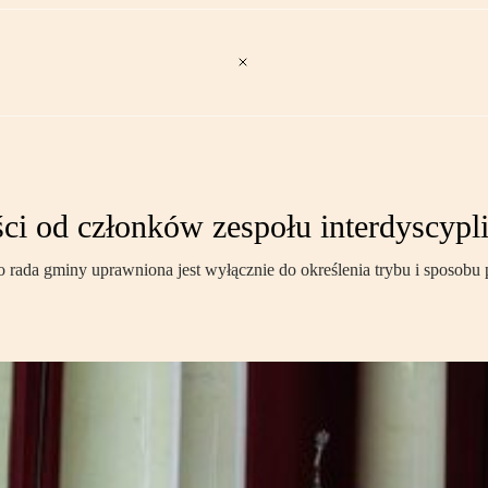
ci od członków zespołu interdyscypl
go rada gminy uprawniona jest wyłącznie do określenia trybu i sposob