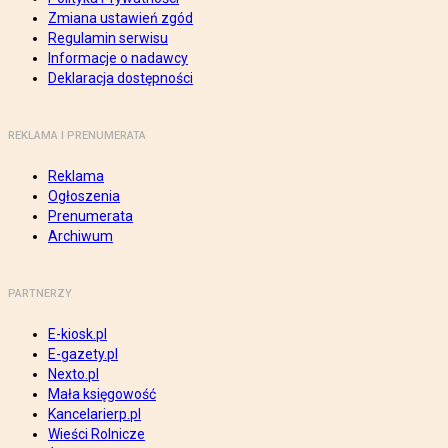
Zmiana ustawień zgód
Regulamin serwisu
Informacje o nadawcy
Deklaracja dostępności
REKLAMA I PRENUMERATA
Reklama
Ogłoszenia
Prenumerata
Archiwum
PARTNERZY
E-kiosk.pl
E-gazety.pl
Nexto.pl
Mała księgowość
Kancelarierp.pl
Wieści Rolnicze