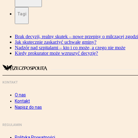
Tagi
Brak decyzji, realny skutek – nowe przepisy o milczącej zgodz
Jak skutecznie zaskarżyć uchwałę gminy?
Nadzór nad szpitalami – kto i co może, a czego nie może
Kiedy prokurator może wzruszyć decyzję?
KONTAKT
O nas
Kontakt
Napisz do nas
REGULAMIN
Polityka Prywatności