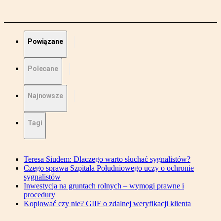
Powiązane
Polecane
Najnowsze
Tagi
Teresa Siudem: Dlaczego warto słuchać sygnalistów?
Czego sprawa Szpitala Południowego uczy o ochronie
sygnalistów
Inwestycja na gruntach rolnych – wymogi prawne i
procedury
Kopiować czy nie? GIIF o zdalnej weryfikacji klienta