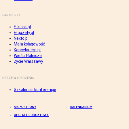
PARTNERZY
E-kiosk.pl
E-gazety.pl
Nexto.pl
Mała księgowość
Kancelarierp.pl
Wieści Rolnicze
Życie Warszawy
NASZE WYDARZENIA
Szkolenia i konferencje
MAPA STRONY
KALENDARIUM
OFERTA PRODUKTOWA