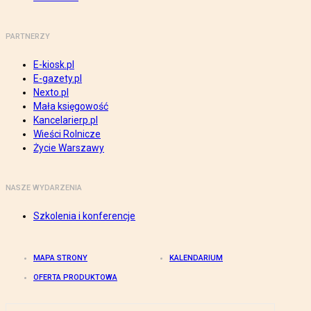
PARTNERZY
E-kiosk.pl
E-gazety.pl
Nexto.pl
Mała księgowość
Kancelarierp.pl
Wieści Rolnicze
Życie Warszawy
NASZE WYDARZENIA
Szkolenia i konferencje
MAPA STRONY
KALENDARIUM
OFERTA PRODUKTOWA