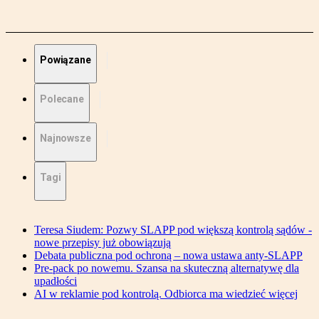
Powiązane
Polecane
Najnowsze
Tagi
Teresa Siudem: Pozwy SLAPP pod większą kontrolą sądów -
nowe przepisy już obowiązują
Debata publiczna pod ochroną – nowa ustawa anty-SLAPP
Pre-pack po nowemu. Szansa na skuteczną alternatywę dla
upadłości
AI w reklamie pod kontrolą. Odbiorca ma wiedzieć więcej