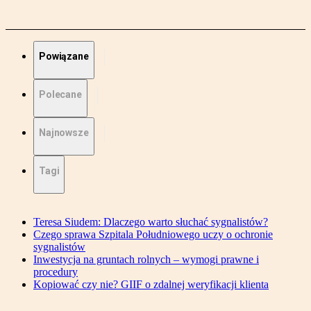
Powiązane
Polecane
Najnowsze
Tagi
Teresa Siudem: Dlaczego warto słuchać sygnalistów?
Czego sprawa Szpitala Południowego uczy o ochronie
sygnalistów
Inwestycja na gruntach rolnych – wymogi prawne i
procedury
Kopiować czy nie? GIIF o zdalnej weryfikacji klienta