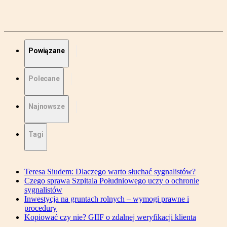
Powiązane
Polecane
Najnowsze
Tagi
Teresa Siudem: Dlaczego warto słuchać sygnalistów?
Czego sprawa Szpitala Południowego uczy o ochronie
sygnalistów
Inwestycja na gruntach rolnych – wymogi prawne i
procedury
Kopiować czy nie? GIIF o zdalnej weryfikacji klienta