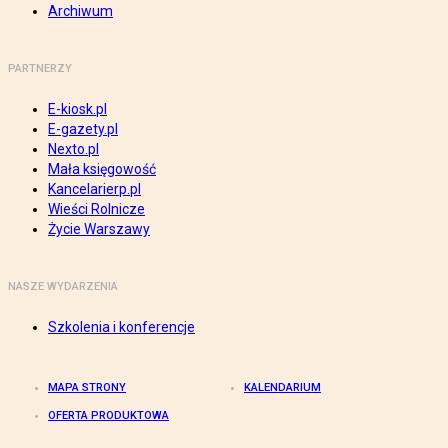
Archiwum
PARTNERZY
E-kiosk.pl
E-gazety.pl
Nexto.pl
Mała księgowość
Kancelarierp.pl
Wieści Rolnicze
Życie Warszawy
NASZE WYDARZENIA
Szkolenia i konferencje
MAPA STRONY
KALENDARIUM
OFERTA PRODUKTOWA