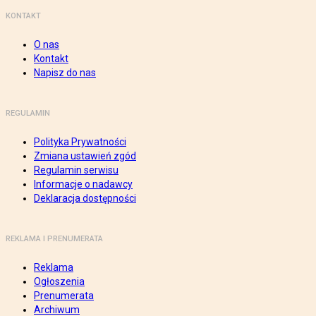
KONTAKT
O nas
Kontakt
Napisz do nas
REGULAMIN
Polityka Prywatności
Zmiana ustawień zgód
Regulamin serwisu
Informacje o nadawcy
Deklaracja dostępności
REKLAMA I PRENUMERATA
Reklama
Ogłoszenia
Prenumerata
Archiwum