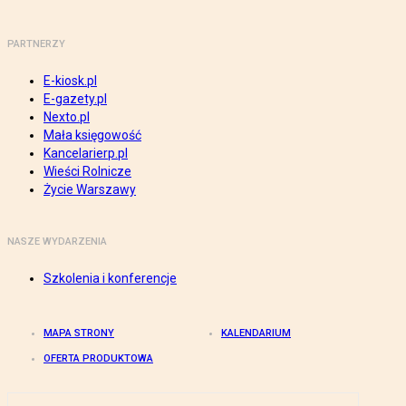
PARTNERZY
E-kiosk.pl
E-gazety.pl
Nexto.pl
Mała księgowość
Kancelarierp.pl
Wieści Rolnicze
Życie Warszawy
NASZE WYDARZENIA
Szkolenia i konferencje
MAPA STRONY
KALENDARIUM
OFERTA PRODUKTOWA