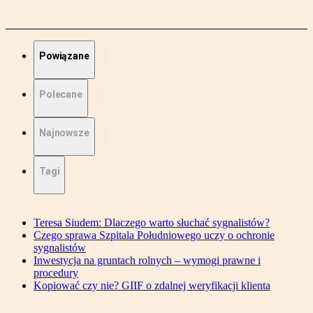
Powiązane
Polecane
Najnowsze
Tagi
Teresa Siudem: Dlaczego warto słuchać sygnalistów?
Czego sprawa Szpitala Południowego uczy o ochronie
sygnalistów
Inwestycja na gruntach rolnych – wymogi prawne i
procedury
Kopiować czy nie? GIIF o zdalnej weryfikacji klienta