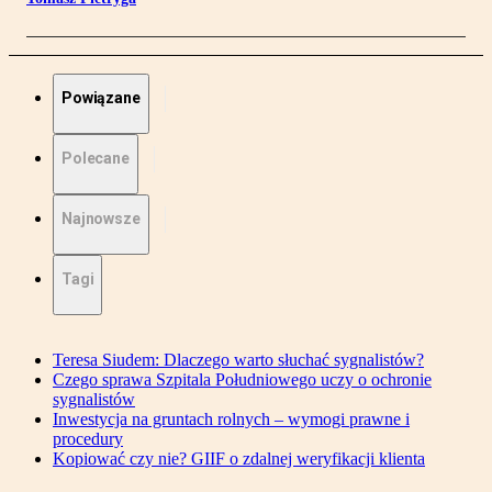
Powiązane
Polecane
Najnowsze
Tagi
Teresa Siudem: Dlaczego warto słuchać sygnalistów?
Czego sprawa Szpitala Południowego uczy o ochronie
sygnalistów
Inwestycja na gruntach rolnych – wymogi prawne i
procedury
Kopiować czy nie? GIIF o zdalnej weryfikacji klienta