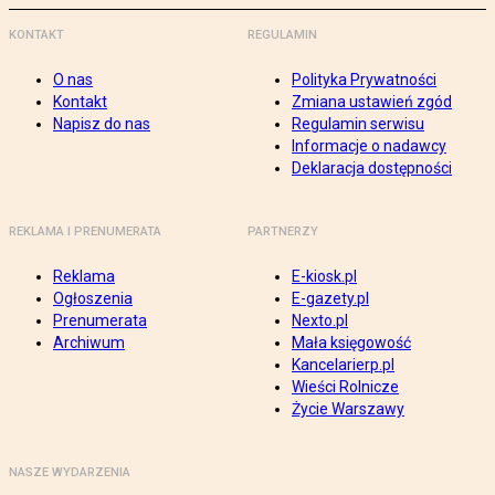
KONTAKT
REGULAMIN
O nas
Polityka Prywatności
Kontakt
Zmiana ustawień zgód
Napisz do nas
Regulamin serwisu
Informacje o nadawcy
Deklaracja dostępności
REKLAMA I PRENUMERATA
PARTNERZY
Reklama
E-kiosk.pl
Ogłoszenia
E-gazety.pl
Prenumerata
Nexto.pl
Archiwum
Mała księgowość
Kancelarierp.pl
Wieści Rolnicze
Życie Warszawy
NASZE WYDARZENIA