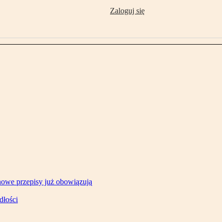
Zaloguj się
owe przepisy już obowiązują
dłości