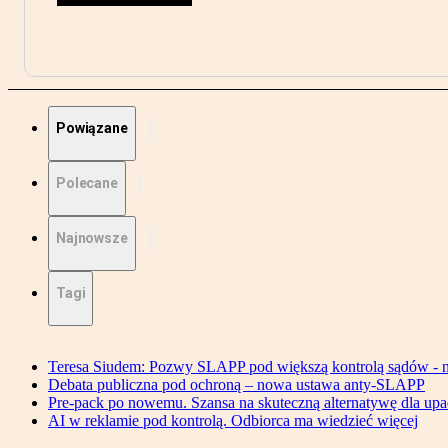
Powiązane
Polecane
Najnowsze
Tagi
Teresa Siudem: Pozwy SLAPP pod większą kontrolą sądów - n
Debata publiczna pod ochroną – nowa ustawa anty-SLAPP
Pre-pack po nowemu. Szansa na skuteczną alternatywę dla upa
AI w reklamie pod kontrolą. Odbiorca ma wiedzieć więcej