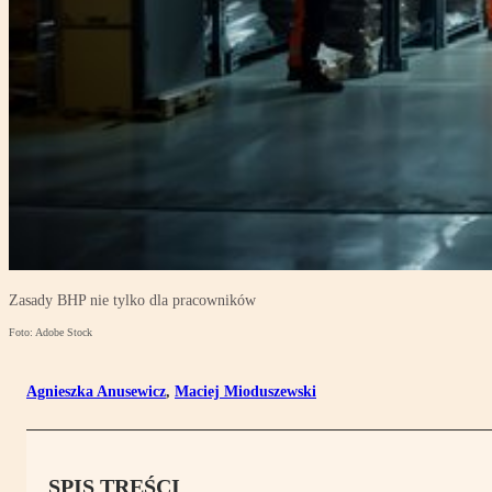
Zasady BHP nie tylko dla pracowników
Foto: Adobe Stock
Agnieszka Anusewicz
,
Maciej Mioduszewski
SPIS TREŚCI