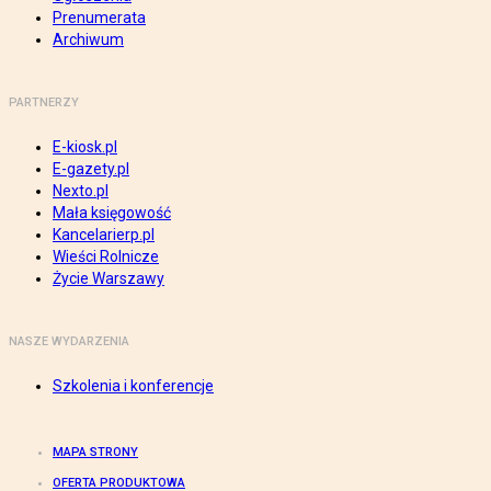
Prenumerata
Archiwum
PARTNERZY
E-kiosk.pl
E-gazety.pl
Nexto.pl
Mała księgowość
Kancelarierp.pl
Wieści Rolnicze
Życie Warszawy
NASZE WYDARZENIA
Szkolenia i konferencje
MAPA STRONY
OFERTA PRODUKTOWA