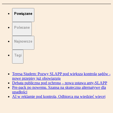
Powiązane
Polecane
Najnowsze
Tagi
Teresa Siudem: Pozwy SLAPP pod większą kontrolą sądów -
nowe przepisy już obowiązują
Debata publiczna pod ochroną – nowa ustawa anty-SLAPP
Pre-pack po nowemu. Szansa na skuteczną alternatywę dla
upadłości
AI w reklamie pod kontrolą. Odbiorca ma wiedzieć więcej