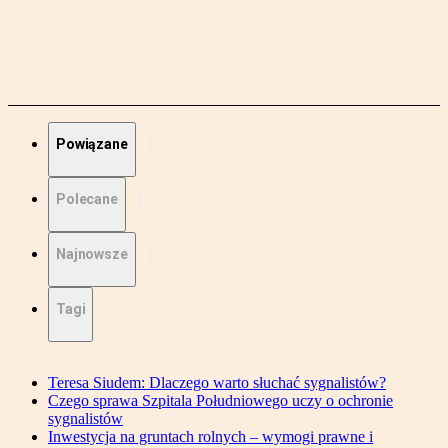
Powiązane
Polecane
Najnowsze
Tagi
Teresa Siudem: Dlaczego warto słuchać sygnalistów?
Czego sprawa Szpitala Południowego uczy o ochronie
sygnalistów
Inwestycja na gruntach rolnych – wymogi prawne i