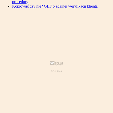
procedury
Kopiować czy nie? GIIF o zdalnej weryfikacji klienta