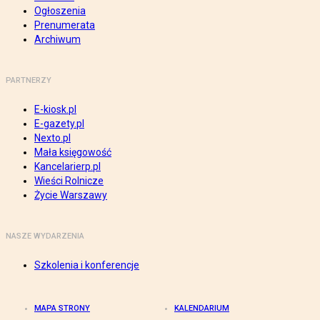
Ogłoszenia
Prenumerata
Archiwum
PARTNERZY
E-kiosk.pl
E-gazety.pl
Nexto.pl
Mała księgowość
Kancelarierp.pl
Wieści Rolnicze
Życie Warszawy
NASZE WYDARZENIA
Szkolenia i konferencje
MAPA STRONY
KALENDARIUM