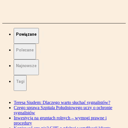
Powiązane
Polecane
Najnowsze
Tagi
Teresa Siudem: Dlaczego warto słuchać sygnalistów?
Czego sprawa Szpitala Południowego uczy o ochronie
sygnalistów
Inwestycja na gruntach rolnych – wymogi prawne i
procedury