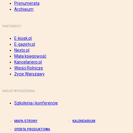
Prenumerata
Archiwum
PARTNERZY
E-kiosk.pl
E-gazety.pl
Nexto.pl
Mała księgowość
Kancelarierp.pl
Wieści Rolnicze
Życie Warszawy
NASZE WYDARZENIA
Szkolenia i konferencje
MAPA STRONY
KALENDARIUM
OFERTA PRODUKTOWA