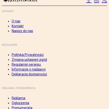
KONTAKT
O nas
Kontakt
Napisz do nas
REGULAMIN
Polityka Prywatności
Zmiana ustawień zgód
Regulamin serwisu
Informacje o nadawcy
Deklaracja dostępności
REKLAMA I PRENUMERATA
Reklama
Ogłoszenia
Prenumerata