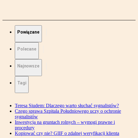
Powiązane
Polecane
Najnowsze
Tagi
Teresa Siudem: Dlaczego warto słuchać sygnalistów?
Czego sprawa Szpitala Południowego uczy o ochronie
sygnalistów
Inwestycja na gruntach rolnych – wymogi prawne i
procedury
Kopiować czy nie? GIIF o zdalnej weryfikacji klienta