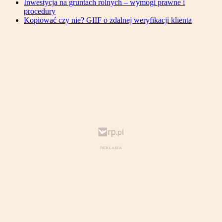
Inwestycja na gruntach rolnych – wymogi prawne i
procedury
Kopiować czy nie? GIIF o zdalnej weryfikacji klienta