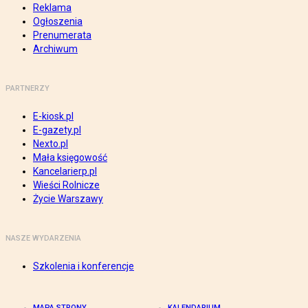
Reklama
Ogłoszenia
Prenumerata
Archiwum
PARTNERZY
E-kiosk.pl
E-gazety.pl
Nexto.pl
Mała księgowość
Kancelarierp.pl
Wieści Rolnicze
Życie Warszawy
NASZE WYDARZENIA
Szkolenia i konferencje
MAPA STRONY
KALENDARIUM