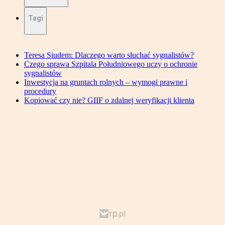
Tagi
Teresa Siudem: Dlaczego warto słuchać sygnalistów?
Czego sprawa Szpitala Południowego uczy o ochronie
sygnalistów
Inwestycja na gruntach rolnych – wymogi prawne i
procedury
Kopiować czy nie? GIIF o zdalnej weryfikacji klienta