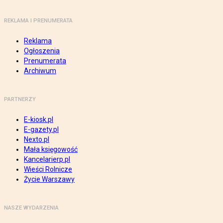
REKLAMA I PRENUMERATA
Reklama
Ogłoszenia
Prenumerata
Archiwum
PARTNERZY
E-kiosk.pl
E-gazety.pl
Nexto.pl
Mała księgowość
Kancelarierp.pl
Wieści Rolnicze
Życie Warszawy
NASZE WYDARZENIA