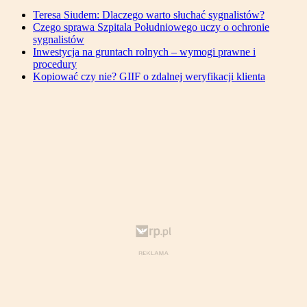
Teresa Siudem: Dlaczego warto słuchać sygnalistów?
Czego sprawa Szpitala Południowego uczy o ochronie
sygnalistów
Inwestycja na gruntach rolnych – wymogi prawne i
procedury
Kopiować czy nie? GIIF o zdalnej weryfikacji klienta