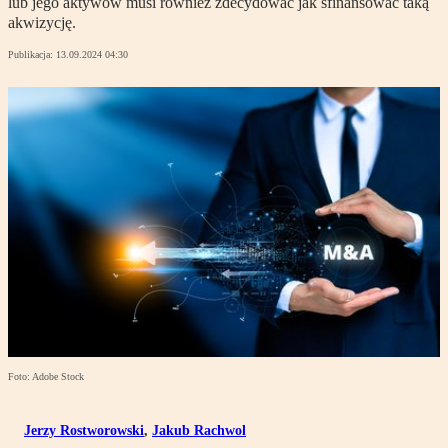
lub jego aktywów musi również zdecydować jak sfinansować taką
akwizycję.
Publikacja:
13.09.2024 04:30
Foto: Adobe Stock
Jerzy Rostworowski
,
Jakub Rachwol