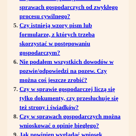
sprawach gospodarczych od zwykłego
procesu cywilnego?
Czy istnieją wzory pism lub
formularze, z których trzeba
skorzystać w postępowaniu
gospodarczym?
Nie podałem wszystkich dowodów w
pozwie/odpowiedzi na pozew. Czy
można coś jeszcze zrobić?
Czy w sprawie gospodarczej liczą się
tylko dokumenty, czy przesłuchuje się
też strony i świadków?
Czy w sprawach gospodarczych można
wnioskować o opinię biegłego?
Jak powinien wyglądać wniosek