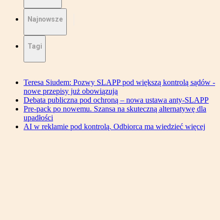
Najnowsze
Tagi
Teresa Siudem: Pozwy SLAPP pod większą kontrolą sądów -
nowe przepisy już obowiązują
Debata publiczna pod ochroną – nowa ustawa anty-SLAPP
Pre-pack po nowemu. Szansa na skuteczną alternatywę dla
upadłości
AI w reklamie pod kontrolą. Odbiorca ma wiedzieć więcej