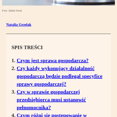
Foto: Adobe Stock
Natalia Grzelak
SPIS TREŚCI
Czym jest sprawa gospodarcza?
Czy każdy wykonujący działalność
gospodarczą będzie podlegał specyfice
sprawy gospodarczej?
Czy w sprawie gospodarczej
przedsiębiorca musi ustanowić
pełnomocnika?
Czym różni się postępowanie w