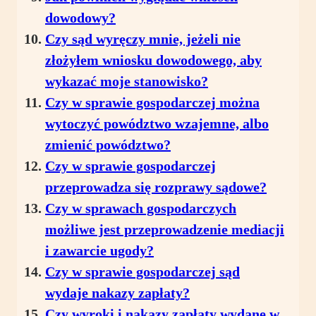
dowodowy?
Czy sąd wyręczy mnie, jeżeli nie
złożyłem wniosku dowodowego, aby
wykazać moje stanowisko?
Czy w sprawie gospodarczej można
wytoczyć powództwo wzajemne, albo
zmienić powództwo?
Czy w sprawie gospodarczej
przeprowadza się rozprawy sądowe?
Czy w sprawach gospodarczych
możliwe jest przeprowadzenie mediacji
i zawarcie ugody?
Czy w sprawie gospodarczej sąd
wydaje nakazy zapłaty?
Czy wyroki i nakazy zapłaty wydane w