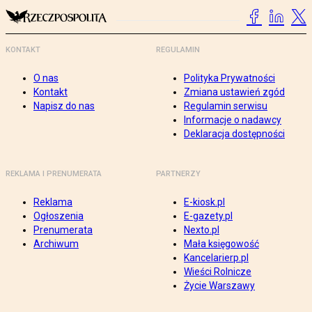
KONTAKT
REGULAMIN
O nas
Polityka Prywatności
Kontakt
Zmiana ustawień zgód
Napisz do nas
Regulamin serwisu
Informacje o nadawcy
Deklaracja dostępności
REKLAMA I PRENUMERATA
PARTNERZY
Reklama
E-kiosk.pl
Ogłoszenia
E-gazety.pl
Prenumerata
Nexto.pl
Archiwum
Mała księgowość
Kancelarierp.pl
Wieści Rolnicze
Życie Warszawy