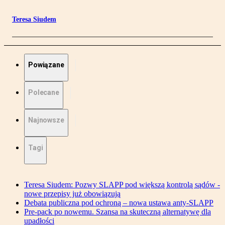
Teresa Siudem
Powiązane
Polecane
Najnowsze
Tagi
Teresa Siudem: Pozwy SLAPP pod większą kontrolą sądów -
nowe przepisy już obowiązują
Debata publiczna pod ochroną – nowa ustawa anty-SLAPP
Pre-pack po nowemu. Szansa na skuteczną alternatywę dla
upadłości