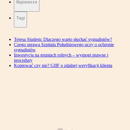
Najnowsze
Tagi
Teresa Siudem: Dlaczego warto słuchać sygnalistów?
Czego sprawa Szpitala Południowego uczy o ochronie
sygnalistów
Inwestycja na gruntach rolnych – wymogi prawne i
procedury
Kopiować czy nie? GIIF o zdalnej weryfikacji klienta