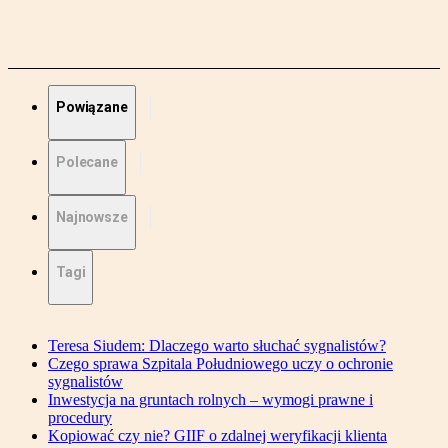
Powiązane
Polecane
Najnowsze
Tagi
Teresa Siudem: Dlaczego warto słuchać sygnalistów?
Czego sprawa Szpitala Południowego uczy o ochronie
sygnalistów
Inwestycja na gruntach rolnych – wymogi prawne i
procedury
Kopiować czy nie? GIIF o zdalnej weryfikacji klienta