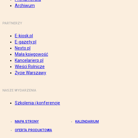
Archiwum
PARTNERZY
E-kiosk.pl
E-gazety.pl
Nexto.pl
Mała księgowość
Kancelarierp.pl
Wieści Rolnicze
Życie Warszawy
NASZE WYDARZENIA
Szkolenia i konferencje
MAPA STRONY
KALENDARIUM
OFERTA PRODUKTOWA