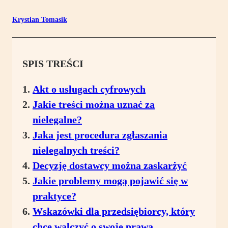
Krystian Tomasik
SPIS TREŚCI
Akt o usługach cyfrowych
Jakie treści można uznać za
nielegalne?
Jaka jest procedura zgłaszania
nielegalnych treści?
Decyzję dostawcy można zaskarżyć
Jakie problemy mogą pojawić się w
praktyce?
Wskazówki dla przedsiębiorcy, który
chce walczyć o swoje prawa