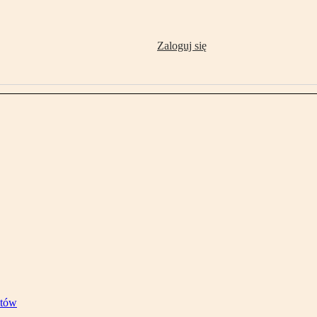
Zaloguj się
stów