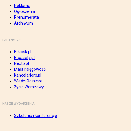
Reklama
Ogłoszenia
Prenumerata
Archiwum
PARTNERZY
E-kiosk.pl
E-gazety.pl
Nexto.pl
Mała księgowość
Kancelarierp.pl
Wieści Rolnicze
Życie Warszawy
NASZE WYDARZENIA
Szkolenia i konferencje