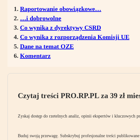
Raportowanie obowiązkowe…
…i dobrowolne
Co wynika z dyrektywy CSRD
Co wynika z rozporządzenia Komisji UE
Dane na temat OZE
Komentarz
Czytaj treści PRO.RP.PL za 39 zł mies
Zyskaj dostęp do rzetelnych analiz, opinii ekspertów i kluczowych p
Buduj swoją przewagę. Subskrybuj profesjonalne treści publikowane 