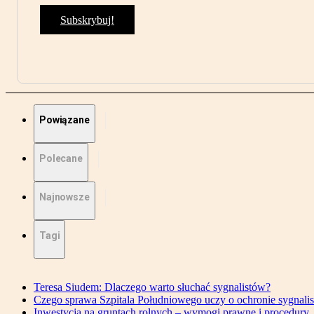
Subskrybuj!
Powiązane
Polecane
Najnowsze
Tagi
Teresa Siudem: Dlaczego warto słuchać sygnalistów?
Czego sprawa Szpitala Południowego uczy o ochronie sygnali
Inwestycja na gruntach rolnych – wymogi prawne i procedury