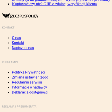
Kopiować czy nie? GIIF o zdalnej weryfikacji klienta
KONTAKT
O nas
Kontakt
Napisz do nas
REGULAMIN
Polityka Prywatności
Zmiana ustawień zgód
Regulamin serwisu
Informacje o nadawcy
Deklaracja dostępności
REKLAMA I PRENUMERATA