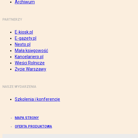
Archiwum
PARTNERZY
E-kiosk.pl
E-gazety.pl
Nexto.pl
Mała księgowość
Kancelarierp.pl
Wieści Rolnicze
Życie Warszawy
NASZE WYDARZENIA
Szkolenia i konferencje
MAPA STRONY
OFERTA PRODUKTOWA