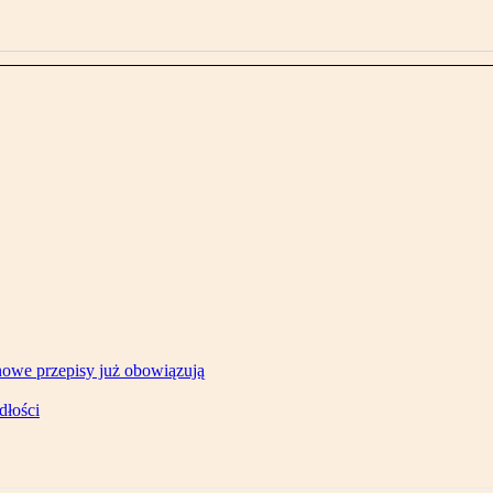
owe przepisy już obowiązują
dłości