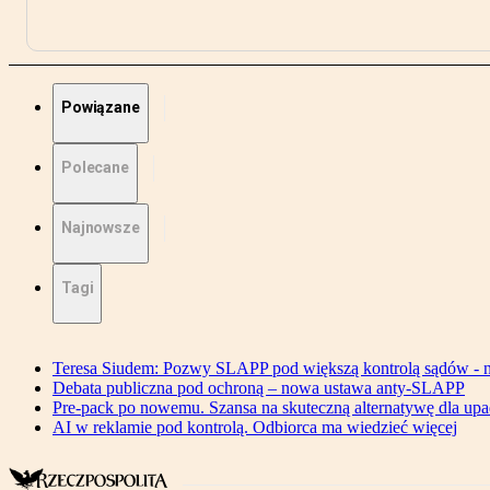
Powiązane
Polecane
Najnowsze
Tagi
Teresa Siudem: Pozwy SLAPP pod większą kontrolą sądów - n
Debata publiczna pod ochroną – nowa ustawa anty-SLAPP
Pre-pack po nowemu. Szansa na skuteczną alternatywę dla upa
AI w reklamie pod kontrolą. Odbiorca ma wiedzieć więcej