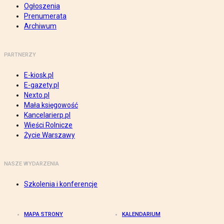
Ogłoszenia
Prenumerata
Archiwum
PARTNERZY
E-kiosk.pl
E-gazety.pl
Nexto.pl
Mała księgowość
Kancelarierp.pl
Wieści Rolnicze
Życie Warszawy
NASZE WYDARZENIA
Szkolenia i konferencje
MAPA STRONY
KALENDARIUM