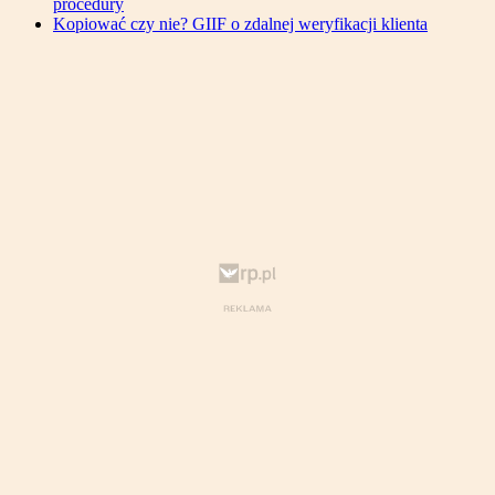
procedury
Kopiować czy nie? GIIF o zdalnej weryfikacji klienta