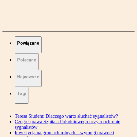
Powiązane
Polecane
Najnowsze
Tagi
Teresa Siudem: Dlaczego warto słuchać sygnalistów?
Czego sprawa Szpitala Południowego uczy o ochronie
sygnalistów
Inwestycja na gruntach rolnych – wymogi prawne i