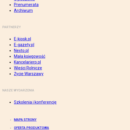
Prenumerata
Archiwum
PARTNERZY
E-kiosk.pl
E-gazety.pl
Nexto.pl
Mała księgowość
Kancelarierp.pl
Wieści Rolnicze
Życie Warszawy
NASZE WYDARZENIA
Szkolenia i konferencje
MAPA STRONY
OFERTA PRODUKTOWA