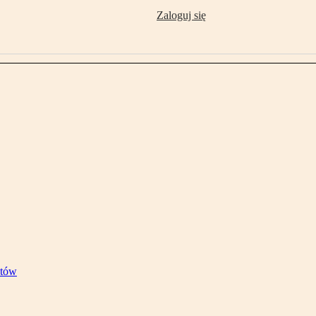
Zaloguj się
stów