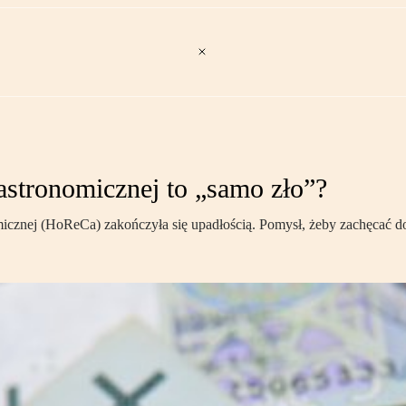
astronomicznej to „samo zło”?
micznej (HoReCa) zakończyła się upadłością. Pomysł, żeby zachęcać do