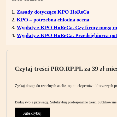
Zasady dotyczące KPO HoReCa
KPO – potrzebna chłodna ocena
Wypłaty z KPO HoReCa. Czy firmy mogą mi
Wypłaty z KPO HoReCa. Przedsiębiorca pot
Czytaj treści PRO.RP.PL za 39 zł mies
Zyskaj dostęp do rzetelnych analiz, opinii ekspertów i kluczowych p
Buduj swoją przewagę. Subskrybuj profesjonalne treści publikowane 
Subskrybuj!