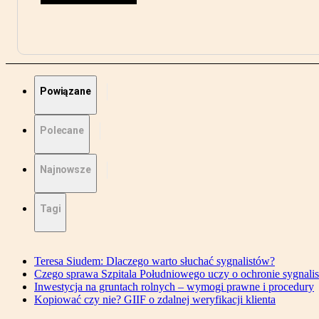
Powiązane
Polecane
Najnowsze
Tagi
Teresa Siudem: Dlaczego warto słuchać sygnalistów?
Czego sprawa Szpitala Południowego uczy o ochronie sygnali
Inwestycja na gruntach rolnych – wymogi prawne i procedury
Kopiować czy nie? GIIF o zdalnej weryfikacji klienta