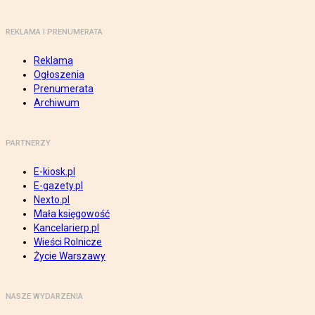
REKLAMA I PRENUMERATA
Reklama
Ogłoszenia
Prenumerata
Archiwum
PARTNERZY
E-kiosk.pl
E-gazety.pl
Nexto.pl
Mała księgowość
Kancelarierp.pl
Wieści Rolnicze
Życie Warszawy
NASZE WYDARZENIA