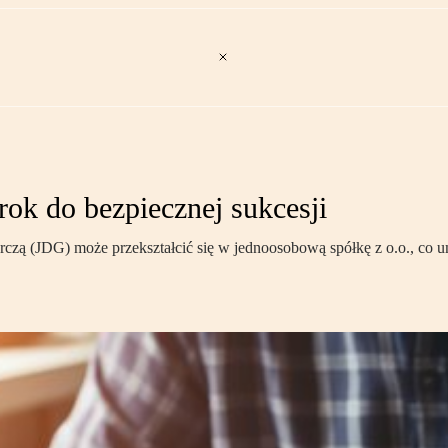
rok do bezpiecznej sukcesji
czą (JDG) może przekształcić się w jednoosobową spółkę z o.o., co u