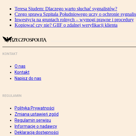
Teresa Siudem: Dlaczego warto słuchać sygnalistów?
Czego sprawa Szpitala Południowego uczy o ochronie sygnali
Inwestycja na gruntach rolnych – wymogi prawne i procedury
Kopiować czy nie? GIIF o zdalnej weryfikacji klienta
KONTAKT
O nas
Kontakt
Napisz do nas
REGULAMIN
Polityka Prywatności
Zmiana ustawień zgód
Regulamin serwisu
Informacje o nadawcy
Deklaracja dostępności