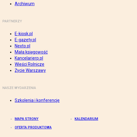
Archiwum
PARTNERZY
E-kiosk.pl
E-gazety.pl
Nexto.pl
Mała księgowość
Kancelarierp.pl
Wieści Rolnicze
Życie Warszawy
NASZE WYDARZENIA
Szkolenia i konferencje
MAPA STRONY
KALENDARIUM
OFERTA PRODUKTOWA