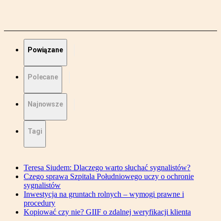
Powiązane
Polecane
Najnowsze
Tagi
Teresa Siudem: Dlaczego warto słuchać sygnalistów?
Czego sprawa Szpitala Południowego uczy o ochronie
sygnalistów
Inwestycja na gruntach rolnych – wymogi prawne i
procedury
Kopiować czy nie? GIIF o zdalnej weryfikacji klienta