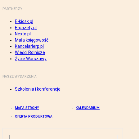
PARTNERZY
E-kiosk.pl
E-gazety.pl
Nexto.pl
Mała księgowość
Kancelarierp.pl
Wieści Rolnicze
Życie Warszawy
NASZE WYDARZENIA
Szkolenia i konferencje
MAPA STRONY
KALENDARIUM
OFERTA PRODUKTOWA