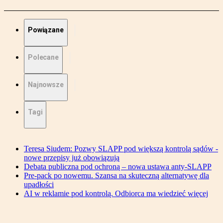
Powiązane
Polecane
Najnowsze
Tagi
Teresa Siudem: Pozwy SLAPP pod większą kontrolą sądów -
nowe przepisy już obowiązują
Debata publiczna pod ochroną – nowa ustawa anty-SLAPP
Pre-pack po nowemu. Szansa na skuteczną alternatywę dla
upadłości
AI w reklamie pod kontrolą. Odbiorca ma wiedzieć więcej