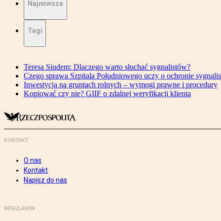
Najnowsze
Tagi
Teresa Siudem: Dlaczego warto słuchać sygnalistów?
Czego sprawa Szpitala Południowego uczy o ochronie sygnali
Inwestycja na gruntach rolnych – wymogi prawne i procedury
Kopiować czy nie? GIIF o zdalnej weryfikacji klienta
KONTAKT
O nas
Kontakt
Napisz do nas
REGULAMIN