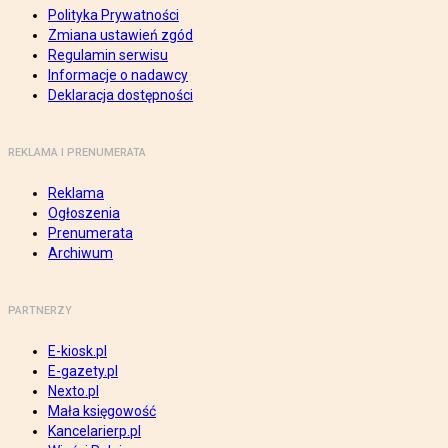
Polityka Prywatności
Zmiana ustawień zgód
Regulamin serwisu
Informacje o nadawcy
Deklaracja dostępności
REKLAMA I PRENUMERATA
Reklama
Ogłoszenia
Prenumerata
Archiwum
PARTNERZY
E-kiosk.pl
E-gazety.pl
Nexto.pl
Mała księgowość
Kancelarierp.pl