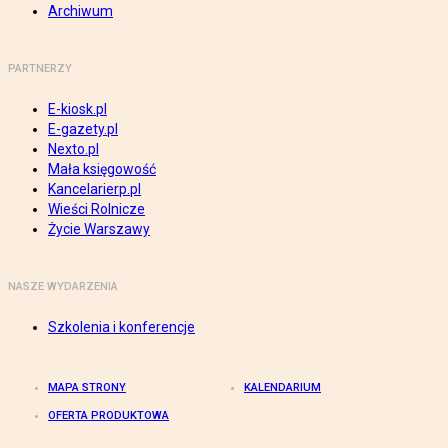
Archiwum
PARTNERZY
E-kiosk.pl
E-gazety.pl
Nexto.pl
Mała księgowość
Kancelarierp.pl
Wieści Rolnicze
Życie Warszawy
NASZE WYDARZENIA
Szkolenia i konferencje
MAPA STRONY
KALENDARIUM
OFERTA PRODUKTOWA