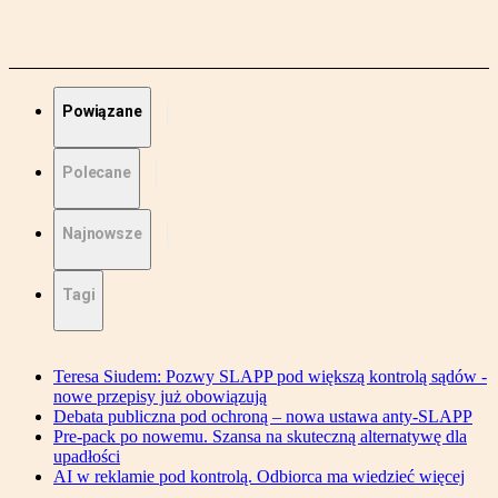
Powiązane
Polecane
Najnowsze
Tagi
Teresa Siudem: Pozwy SLAPP pod większą kontrolą sądów -
nowe przepisy już obowiązują
Debata publiczna pod ochroną – nowa ustawa anty-SLAPP
Pre-pack po nowemu. Szansa na skuteczną alternatywę dla
upadłości
AI w reklamie pod kontrolą. Odbiorca ma wiedzieć więcej