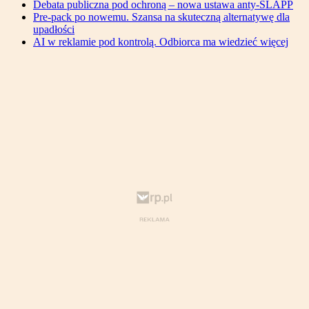
Debata publiczna pod ochroną – nowa ustawa anty-SLAPP
Pre-pack po nowemu. Szansa na skuteczną alternatywę dla
upadłości
AI w reklamie pod kontrolą. Odbiorca ma wiedzieć więcej