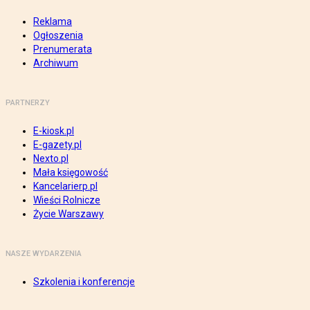
Reklama
Ogłoszenia
Prenumerata
Archiwum
PARTNERZY
E-kiosk.pl
E-gazety.pl
Nexto.pl
Mała księgowość
Kancelarierp.pl
Wieści Rolnicze
Życie Warszawy
NASZE WYDARZENIA
Szkolenia i konferencje