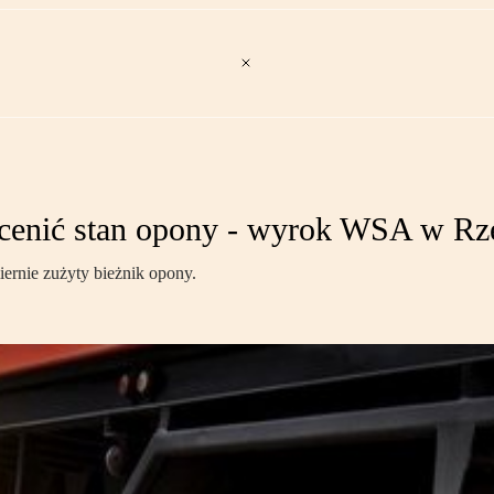
 ocenić stan opony - wyrok WSA w R
iernie zużyty bieżnik opony.