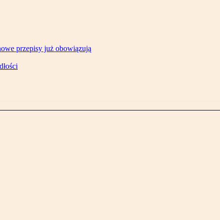
owe przepisy już obowiązują
dłości