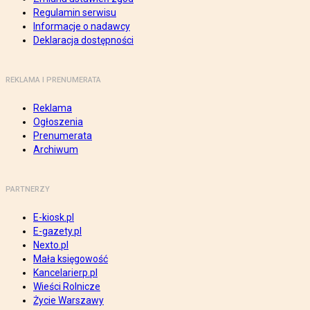
Regulamin serwisu
Informacje o nadawcy
Deklaracja dostępności
REKLAMA I PRENUMERATA
Reklama
Ogłoszenia
Prenumerata
Archiwum
PARTNERZY
E-kiosk.pl
E-gazety.pl
Nexto.pl
Mała księgowość
Kancelarierp.pl
Wieści Rolnicze
Życie Warszawy