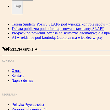
Tagi
Teresa Siudem: Pozwy SLAPP pod większą kontrolą sądów - n
Debata publiczna pod ochroną – nowa ustawa anty-SLAPP
Pre-pack po nowemu. Szansa na skuteczną alternatywę dla upa
AI w reklamie pod kontrolą. Odbiorca ma wiedzieć więcej
KONTAKT
O nas
Kontakt
Napisz do nas
REGULAMIN
Polityka Prywatności
Zmiana ustawień zgód