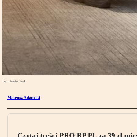
Foto: Adobe Stock
Mateusz Adamski
Czytaj treści PRO.RP.PL za 39 zł mies