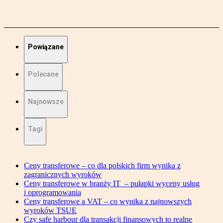
Powiązane
Polecane
Najnowsze
Tagi
Ceny transferowe – co dla polskich firm wynika z
zagranicznych wyroków
Ceny transferowe w branży IT – pułapki wyceny usług
i oprogramowania
Ceny transferowe a VAT – co wynika z najnowszych
wyroków TSUE
Czy safe harbour dla transakcji finansowych to realne