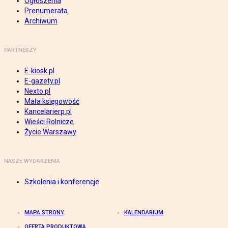
Ogłoszenia
Prenumerata
Archiwum
PARTNERZY
E-kiosk.pl
E-gazety.pl
Nexto.pl
Mała księgowość
Kancelarierp.pl
Wieści Rolnicze
Życie Warszawy
NASZE WYDARZENIA
Szkolenia i konferencje
MAPA STRONY
KALENDARIUM
OFERTA PRODUKTOWA