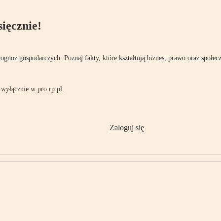
ięcznie!
rognoz gospodarczych. Poznaj fakty, które kształtują biznes, prawo oraz społec
wyłącznie w pro.rp.pl.
Zaloguj się