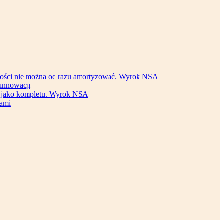
ności nie można od razu amortyzować. Wyrok NSA
 innowacji
ko jako kompletu. Wyrok NSA
łami