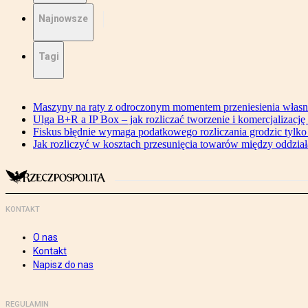
Najnowsze
Tagi
Maszyny na raty z odroczonym momentem przeniesienia włas
Ulga B+R a IP Box – jak rozliczać tworzenie i komercjalizację
Fiskus błędnie wymaga podatkowego rozliczania grodzic tyl
Jak rozliczyć w kosztach przesunięcia towarów między oddzia
KONTAKT
O nas
Kontakt
Napisz do nas
REGULAMIN