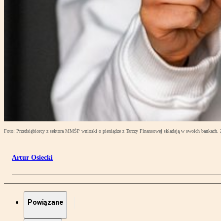
Foto: Przedsiębiorcy z sektora MMŚP wnioski o pieniądze z Tarczy Finansowej składają w swoich bankach.
Artur Osiecki
Powiązane