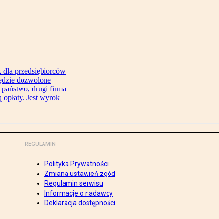
 dla przedsiębiorców
będzie dozwolone
 państwo, drugi firma
 opłaty. Jest wyrok
REGULAMIN
Polityka Prywatności
Zmiana ustawień zgód
Regulamin serwisu
Informacje o nadawcy
Deklaracja dostępności