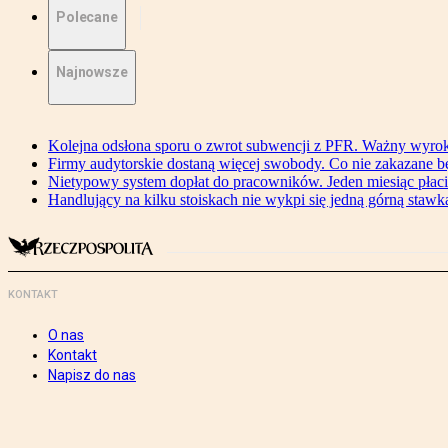
Polecane
Najnowsze
Kolejna odsłona sporu o zwrot subwencji z PFR. Ważny wyrok
Firmy audytorskie dostaną więcej swobody. Co nie zakazane 
Nietypowy system dopłat do pracowników. Jeden miesiąc płaci
Handlujący na kilku stoiskach nie wykpi się jedną górną stawką
KONTAKT
O nas
Kontakt
Napisz do nas