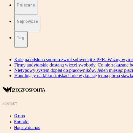
Polecane
Najnowsze
Tagi
Kolejna odsłona sporu o zwrot subwencji z PFR. Ważny wyrok
Firmy audytorskie dostaną więcej swobody. Co nie zakazane 
Nietypowy system dopłat do pracowników. Jeden miesiąc płaci
Handlujący na kilku stoiskach nie wykpi się jedną górną stawką
KONTAKT
O nas
Kontakt
Napisz do nas