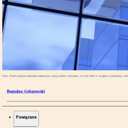
Foto: Przed polskim sektorem bankowym stoją wielkie wyzwania. I to nie tylko w związku z pandemią i l
Bogusław Gębarowski
Powiązane