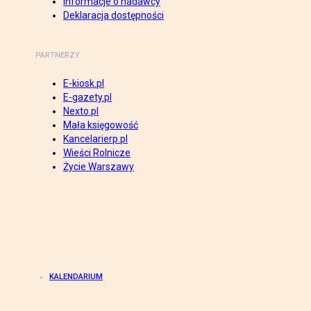
Informacje o nadawcy
Deklaracja dostępności
PARTNERZY
E-kiosk.pl
E-gazety.pl
Nexto.pl
Mała księgowość
Kancelarierp.pl
Wieści Rolnicze
Życie Warszawy
KALENDARIUM