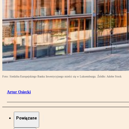
Foto: Siedziba Europejskiego Banku Inwestycyjnego mieści się w Luksemburgu. Źródło: Adobe Stock
Artur Osiecki
Powiązane