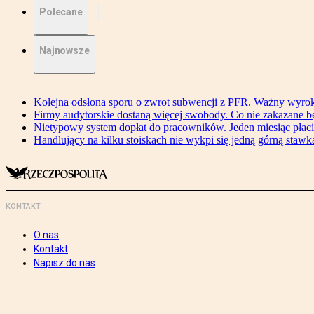
Polecane
Najnowsze
Kolejna odsłona sporu o zwrot subwencji z PFR. Ważny wyrok
Firmy audytorskie dostaną więcej swobody. Co nie zakazane 
Nietypowy system dopłat do pracowników. Jeden miesiąc płaci
Handlujący na kilku stoiskach nie wykpi się jedną górną stawką
KONTAKT
O nas
Kontakt
Napisz do nas