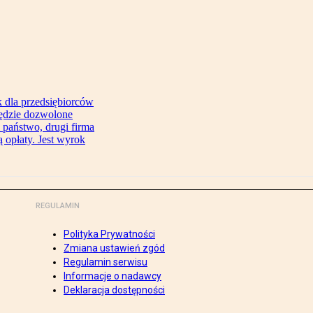
 dla przedsiębiorców
będzie dozwolone
 państwo, drugi firma
 opłaty. Jest wyrok
REGULAMIN
Polityka Prywatności
Zmiana ustawień zgód
Regulamin serwisu
Informacje o nadawcy
Deklaracja dostępności