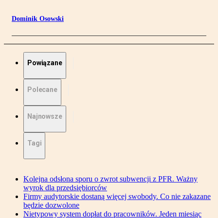
Dominik Osowski
Powiązane
Polecane
Najnowsze
Tagi
Kolejna odsłona sporu o zwrot subwencji z PFR. Ważny
wyrok dla przedsiębiorców
Firmy audytorskie dostaną więcej swobody. Co nie zakazane
będzie dozwolone
Nietypowy system dopłat do pracowników. Jeden miesiąc