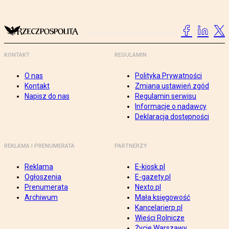
KONTAKT
REGULAMIN
O nas
Polityka Prywatności
Kontakt
Zmiana ustawień zgód
Napisz do nas
Regulamin serwisu
Informacje o nadawcy
Deklaracja dostępności
REKLAMA I PRENUMERATA
PARTNERZY
Reklama
E-kiosk.pl
Ogłoszenia
E-gazety.pl
Prenumerata
Nexto.pl
Archiwum
Mała księgowość
Kancelarierp.pl
Wieści Rolnicze
Życie Warszawy