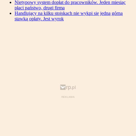
Nietypowy system dopłat do pracowników. Jeden miesiąc
płaci państwo, drugi firma
Handlujący na kilku stoiskach nie wykpi się jedną górną
stawką opłaty. Jest wyrok