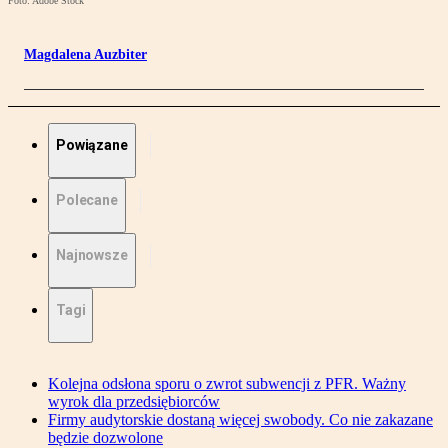
Foto: Adobe Stock
Magdalena Auzbiter
Powiązane
Polecane
Najnowsze
Tagi
Kolejna odsłona sporu o zwrot subwencji z PFR. Ważny
wyrok dla przedsiębiorców
Firmy audytorskie dostaną więcej swobody. Co nie zakazane
będzie dozwolone