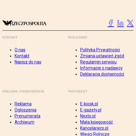
KONTAKT
REGULAMIN
O nas
Polityka Prywatności
Kontakt
Zmiana ustawień zgód
Napisz do nas
Regulamin serwisu
Informacje o nadawcy
Deklaracja dostępności
REKLAMA I PRENUMERATA
PARTNERZY
Reklama
E-kiosk.pl
Ogłoszenia
E-gazety.pl
Prenumerata
Nexto.pl
Archiwum
Mała księgowość
Kancelarierp.pl
Wieści Rolnicze