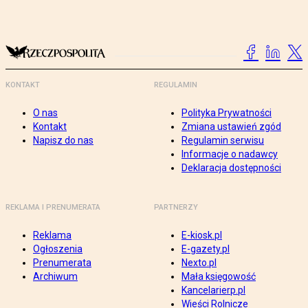
KONTAKT
REGULAMIN
O nas
Polityka Prywatności
Kontakt
Zmiana ustawień zgód
Napisz do nas
Regulamin serwisu
Informacje o nadawcy
Deklaracja dostępności
REKLAMA I PRENUMERATA
PARTNERZY
Reklama
E-kiosk.pl
Ogłoszenia
E-gazety.pl
Prenumerata
Nexto.pl
Archiwum
Mała księgowość
Kancelarierp.pl
Wieści Rolnicze