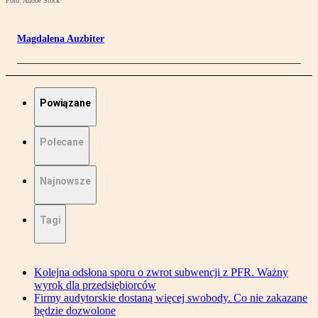
Foto: Adobe Stock
Magdalena Auzbiter
Powiązane
Polecane
Najnowsze
Tagi
Kolejna odsłona sporu o zwrot subwencji z PFR. Ważny
wyrok dla przedsiębiorców
Firmy audytorskie dostaną więcej swobody. Co nie zakazane
będzie dozwolone