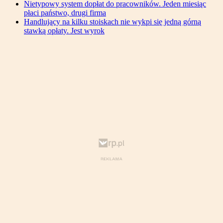
Nietypowy system dopłat do pracowników. Jeden miesiąc
płaci państwo, drugi firma
Handlujący na kilku stoiskach nie wykpi się jedną górną
stawką opłaty. Jest wyrok