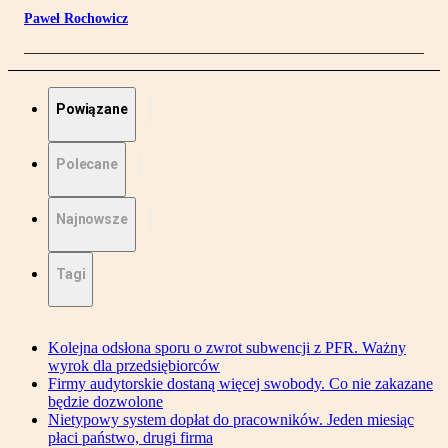
Paweł Rochowicz
Powiązane
Polecane
Najnowsze
Tagi
Kolejna odsłona sporu o zwrot subwencji z PFR. Ważny
wyrok dla przedsiębiorców
Firmy audytorskie dostaną więcej swobody. Co nie zakazane
będzie dozwolone
Nietypowy system dopłat do pracowników. Jeden miesiąc
płaci państwo, drugi firma