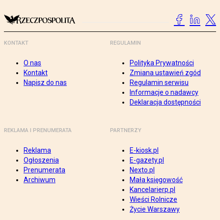
KONTAKT
REGULAMIN
O nas
Polityka Prywatności
Kontakt
Zmiana ustawień zgód
Napisz do nas
Regulamin serwisu
Informacje o nadawcy
Deklaracja dostępności
REKLAMA I PRENUMERATA
PARTNERZY
Reklama
E-kiosk.pl
Ogłoszenia
E-gazety.pl
Prenumerata
Nexto.pl
Archiwum
Mała księgowość
Kancelarierp.pl
Wieści Rolnicze
Życie Warszawy