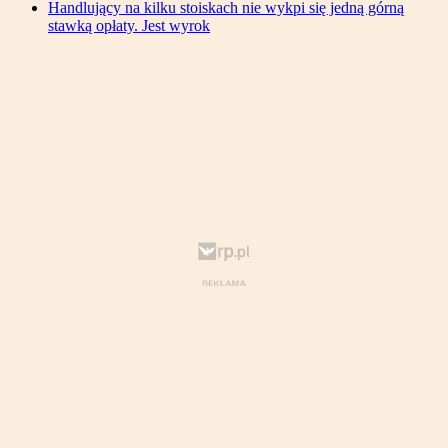
Handlujący na kilku stoiskach nie wykpi się jedną górną
stawką opłaty. Jest wyrok