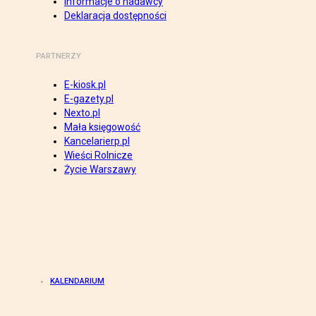
Informacje o nadawcy
Deklaracja dostępności
PARTNERZY
E-kiosk.pl
E-gazety.pl
Nexto.pl
Mała księgowość
Kancelarierp.pl
Wieści Rolnicze
Życie Warszawy
KALENDARIUM