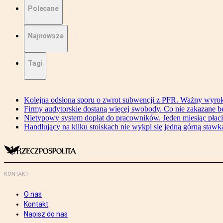
Polecane
Najnowsze
Tagi
Kolejna odsłona sporu o zwrot subwencji z PFR. Ważny wyrok
Firmy audytorskie dostaną więcej swobody. Co nie zakazane 
Nietypowy system dopłat do pracowników. Jeden miesiąc płaci
Handlujący na kilku stoiskach nie wykpi się jedną górną stawką
KONTAKT
O nas
Kontakt
Napisz do nas