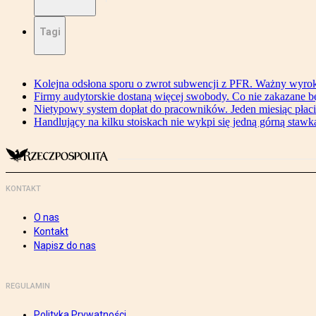
Tagi
Kolejna odsłona sporu o zwrot subwencji z PFR. Ważny wyrok
Firmy audytorskie dostaną więcej swobody. Co nie zakazane 
Nietypowy system dopłat do pracowników. Jeden miesiąc płaci
Handlujący na kilku stoiskach nie wykpi się jedną górną stawką
KONTAKT
O nas
Kontakt
Napisz do nas
REGULAMIN
Polityka Prywatności