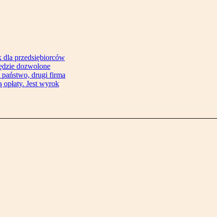
 dla przedsiębiorców
będzie dozwolone
 państwo, drugi firma
 opłaty. Jest wyrok