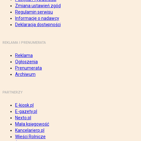
Zmiana ustawień zgód
Regulamin serwisu
Informacje o nadawcy
Deklaracja dostępności
REKLAMA I PRENUMERATA
Reklama
Ogłoszenia
Prenumerata
Archiwum
PARTNERZY
E-kiosk.pl
E-gazety.pl
Nexto.pl
Mała księgowość
Kancelarierp.pl
Wieści Rolnicze